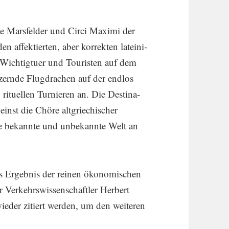
ie Marsfelder und Circi Maximi der
en affek­tierten, aber korrekten latei­ni­
Wichtig­tuer und Touristen auf dem
tzernde Flugdra­chen auf der endlos
rituellen Turnieren an. Die Desti­na­
nst die Chöre altgrie­chi­scher
mte bekannte und unbekannte Welt an
as Ergebnis der reinen ökono­mi­schen
 Verkehrs­wis­sen­schaftler Herbert
ieder zitiert werden, um den weiteren