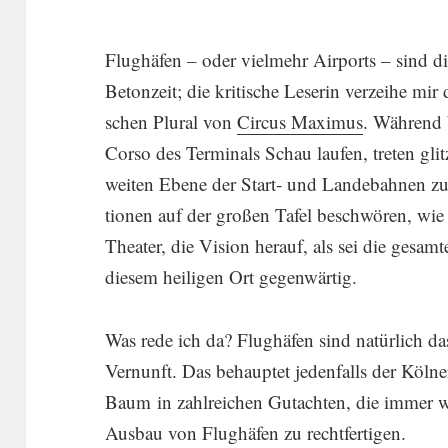
Flughäfen – oder vielmehr Airports – sind d
Beton­zeit; die kriti­sche Leserin verzeihe mir d
schen Plural von
Circus Maximus
. Während 
Corso des Termi­nals Schau laufen, treten gli
weiten Ebene der Start- und Lande­bahnen zu 
tionen auf der großen Tafel beschwören, wie ei
Theater, die Vision herauf, als sei die gesa
diesem heiligen Ort gegen­wärtig.
Was rede ich da? Flughäfen sind natür­lich d
Vernunft. Das behauptet jeden­falls der Kölner
Baum in zahlrei­chen Gutachten, die immer w
Ausbau von Flughäfen zu recht­fer­tigen.