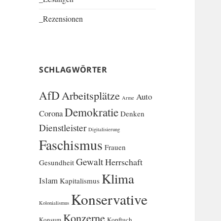
_Rezensionen
SCHLAGWÖRTER
AfD
Arbeitsplätze
Auto
Arme
Demokratie
Corona
Denken
Dienstleister
Digitalisierung
Faschismus
Frauen
Gewalt
Herrschaft
Gesundheit
Klima
Islam
Kapitalismus
Konservative
Kolonialismus
Konzerne
Konsum
Kopftuch