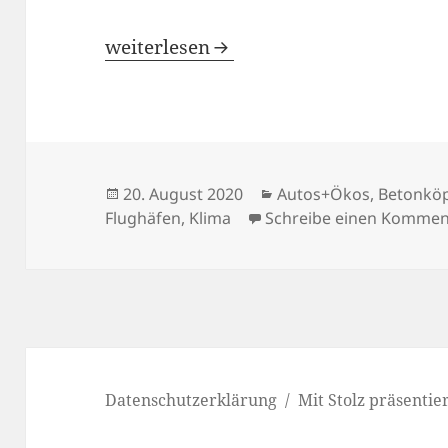
Flughäfen sind Jobma­schinen? Von w
weiter­lesen
Veröffentlicht
Kategorien
20. August 2020
Autos+Ökos
,
Betonkö
am
Flughäfen
,
Klima
Schreibe einen Kommen
Datenschutzerklärung
Mit Stolz präsenti