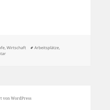
egen!
Schlagwörter
pfe
,
Wirtschaft
Arbeitsplätze
,
zu Flughäfen sind Jobmaschinen? Von wegen!
tar
ert von WordPress