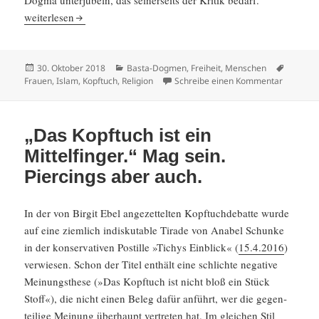
„Islamisten zielen immer zuerst auf die Frauen ab.“ Glaube ich nic
weiter­lesen
Veröffentlicht
Kategorien
Schlagw
30. Oktober 2018
Basta-Dogmen
,
Freiheit
,
Menschen
am
zu „Islam
Frauen
,
Islam
,
Kopftuch
,
Religion
Schreibe einen Kommentar
„Das Kopftuch ist ein
Mittelfinger.“ Mag sein.
Piercings aber auch.
In der von Birgit Ebel angezet­telten Kopftuch­de­batte wurde
auf eine ziemlich indis­ku­table Tirade von Anabel Schunke
in der konser­va­tiven Postille »Tichys Einblick« (
15.4.2016
)
verwiesen. Schon der Titel enthält eine schlichte negative
Meinungs­these (»Das Kopftuch ist nicht bloß ein Stück
Stoff«), die nicht einen Beleg dafür anführt, wer die gegen­
tei­lige Meinung überhaupt vertreten hat. Im gleichen Stil