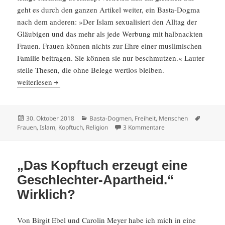
geht es durch den ganzen Artikel weiter, ein Basta-Dogma
nach dem anderen: »Der Islam sexua­li­siert den Alltag der
Gläubigen und das mehr als jede Werbung mit halbnackten
Frauen. Frauen können nichts zur Ehre einer musli­mi­schen
Familie beitragen. Sie können sie nur beschmutzen.« Lauter
steile Thesen, die ohne Belege wertlos bleiben.
„Das Kopftuch ist ein Mittel­finger.“ Mag sein. Piercings aber auch
weiter­lesen
Veröffentlicht
Kategorien
Schlagw
30. Oktober 2018
Basta-Dogmen
,
Freiheit
,
Menschen
am
zu „Das Kopftuch ist e
Frauen
,
Islam
,
Kopftuch
,
Religion
3 Kommentare
„Das Kopftuch erzeugt eine
Geschlechter-Apartheid.“
Wirklich?
Von
Birgit Ebel
und Carolin Meyer habe ich mich in eine