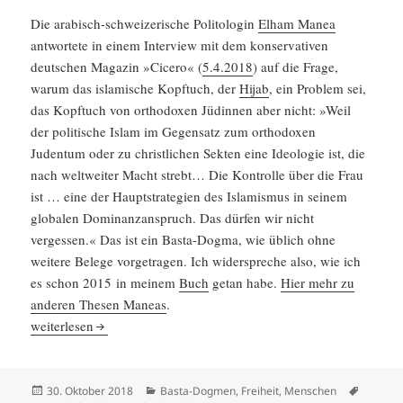
Die arabisch-schwei­ze­ri­sche Polito­login
Elham Manea
antwor­tete in einem Inter­view mit dem konser­va­tiven
deutschen Magazin »Cicero« (
5.4.2018
) auf die Frage,
warum das islami­sche Kopftuch, der
Hijab
, ein Problem sei,
das Kopftuch von ortho­doxen Jüdinnen aber nicht: »Weil
der politi­sche Islam im Gegen­satz zum ortho­doxen
Judentum oder zu christ­li­chen Sekten eine Ideologie ist, die
nach weltweiter Macht strebt… Die Kontrolle über die Frau
ist … eine der Haupt­stra­te­gien des Islamismus in seinem
globalen Dominanz­an­spruch. Das dürfen wir nicht
vergessen.« Das ist ein Basta-Dogma, wie üblich ohne
weitere Belege vorge­tragen. Ich wider­spreche also, wie ich
es schon 2015 in meinem
Buch
getan habe.
Hier mehr zu
anderen Thesen Maneas
.
„Der politi­sche Islam strebt nach der Weltherr­schaft.“ Na dann vi
weiter­lesen
Veröffentlicht
Kategorien
Schlagw
30. Oktober 2018
Basta-Dogmen
,
Freiheit
,
Menschen