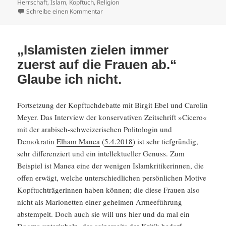
am
Herrschaft
,
Islam
,
Kopftuch
,
Religion
zu „Der politische Islam strebt nach der Wel
Schreibe einen Kommentar
„Islamisten zielen immer
zuerst auf die Frauen ab.“
Glaube ich nicht.
Fortset­zung der Kopftuch­de­batte mit Birgit Ebel und Carolin
Meyer. Das Inter­view der konser­va­tiven Zeitschrift »Cicero«
mit der arabisch-schwei­ze­ri­schen Polito­login und
Demokratin
Elham Manea
(
5.4.2018
) ist sehr tiefgründig,
sehr diffe­ren­ziert und ein intel­lek­tu­eller Genuss. Zum
Beispiel ist Manea eine der wenigen Islam­kri­ti­ke­rinnen, die
offen erwägt, welche unter­schied­li­chen persön­li­chen Motive
Kopftuch­trägerinnen haben können; die diese Frauen also
nicht als Mario­netten einer geheimen Armee­füh­rung
abstem­pelt. Doch auch sie will uns hier und da mal ein
Dogma unter­ju­beln, das seiner­seits der Kritik bedarf.