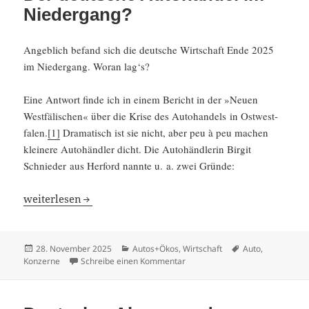
Niedergang?
Angeb­lich befand sich die deutsche Wirtschaft Ende 2025
im Nieder­gang. Woran lag‘s?
Eine Antwort finde ich in einem Bericht in der »Neuen
Westfä­li­schen« über die Krise des Autohan­dels in Ostwest­
falen.
[1]
Drama­tisch ist sie nicht, aber peu à peu machen
kleinere Autohändler dicht. Die Autohänd­lerin Birgit
Schnieder aus Herford nannte u. a. zwei Gründe:
Der deutsche Autohandel im Nieder­gang?
weiter­lesen
Veröffentlicht
Kategorien
Schlagwörter
28. November 2025
Autos+Ökos
,
Wirtschaft
Auto
,
am
zu Der deutsche Autohandel im
Konzerne
Schreibe einen Kommentar