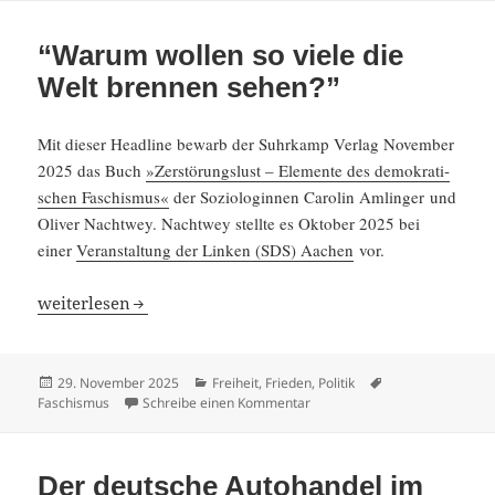
“Warum wollen so viele die
Welt brennen sehen?”
Mit dieser Headline bewarb der Suhrkamp Verlag November
2025 das Buch
»Zerstö­rungs­lust – Elemente des demokra­ti­
schen Faschismus«
der Sozio­lo­ginnen Carolin Amlinger und
Oliver Nachtwey. Nachtwey stellte es Oktober 2025 bei
einer
Veran­stal­tung der Linken (SDS) Aachen
vor.
“Warum wollen so viele die Welt brennen sehen?”
weiter­lesen
Veröffentlicht
Kategorien
Schlagwörter
29. November 2025
Freiheit
,
Frieden
,
Politik
am
zu “Warum wollen so viele di
Faschismus
Schreibe einen Kommentar
Der deutsche Autohandel im