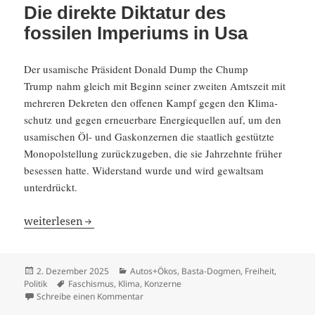
Die direkte Diktatur des
fossilen Imperiums in Usa
Der usami­sche Präsi­dent Donald Dump the Chump
Trump nahm gleich mit Beginn seiner zweiten Amtszeit mit
mehreren Dekreten den offenen Kampf gegen den Klima­
schutz und gegen erneu­er­bare Energie­quellen auf, um den
usami­schen Öl- und Gaskon­zernen die staat­lich gestützte
Monopol­stel­lung zurück­zu­geben, die sie Jahrzehnte früher
besessen hatte. Wider­stand wurde und wird gewaltsam
unter­drückt.
Die direkte Diktatur des fossilen Imperiums in Usa
weiter­lesen
Veröffentlicht
Kategorien
2. Dezember 2025
Autos+Ökos
,
Basta-Dogmen
,
Freiheit
,
am
Schlagwörter
Politik
Faschismus
,
Klima
,
Konzerne
zu Die direkte Diktatur des fossilen Imperi
Schreibe einen Kommentar