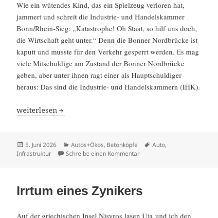
Wie ein wütendes Kind, das ein Spiel­zeug verloren hat,
jammert und schreit die Indus­trie- und Handels­kammer
Bonn/Rhein-Sieg: „Katastrophe! Oh Staat, so hilf uns doch,
die Wirtschaft geht unter.“ Denn die Bonner Nordbrücke ist
kaputt und musste für den Verkehr gesperrt werden. Es mag
viele Mitschul­dige am Zustand der Bonner Nordbrücke
geben, aber unter ihnen ragt einer als Haupt­schul­diger
heraus: Das sind die Indus­trie- und Handels­kam­mern (IHK).
Wer ist schuld an kaputten Brücken?
weiter­lesen
Veröffentlicht
Kategorien
Schlagwörter
5. Juni 2026
Autos+Ökos
,
Betonköpfe
Auto
,
am
zu Wer ist schuld an kaputte
Infrastruktur
Schreibe einen Kommentar
Irrtum eines Zynikers
Auf der griechi­schen Insel Nisyros lasen Uta und ich den