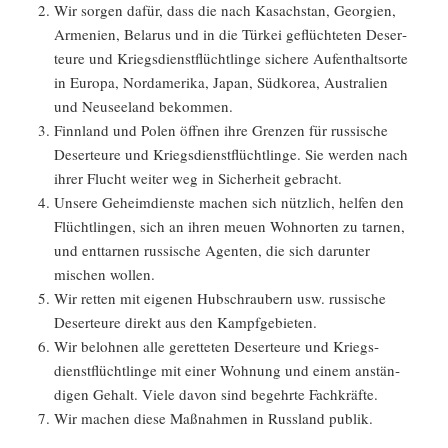
Wir sorgen dafür, dass die nach Kasach­stan, Georgien,
Armenien, Belarus und in die Türkei geflüch­teten Deser­
teure und Kriegs­dienst­flücht­linge sichere Aufent­halts­orte
in Europa, Nordame­rika, Japan, Südkorea, Austra­lien
und Neusee­land bekommen.
Finnland und Polen öffnen ihre Grenzen für russi­sche
Deser­teure und Kriegs­dienst­flücht­linge. Sie werden nach
ihrer Flucht weiter weg in Sicher­heit gebracht.
Unsere Geheim­dienste machen sich nützlich, helfen den
Flücht­lingen, sich an ihren meuen Wohnorten zu tarnen,
und enttarnen russi­sche Agenten, die sich darunter
mischen wollen.
Wir retten mit eigenen Hubschrau­bern usw. russi­sche
Deser­teure direkt aus den Kampf­ge­bieten.
Wir belohnen alle geret­teten Deser­teure und Kriegs­
dienst­flücht­linge mit einer Wohnung und einem anstän­
digen Gehalt. Viele davon sind begehrte Fachkräfte.
Wir machen diese Maßnahmen in Russland publik.