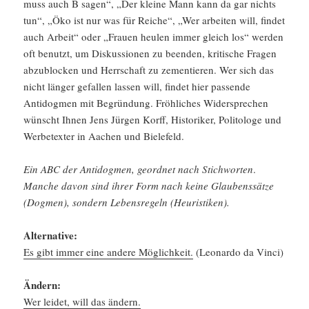
muss auch B sagen“, „Der kleine Mann kann da gar nichts
tun“, „Öko ist nur was für Reiche“, „Wer arbeiten will, findet
auch Arbeit“ oder „Frauen heulen immer gleich los“ werden
oft benutzt, um Diskus­sionen zu beenden, kriti­sche Fragen
abzublo­cken und Herrschaft zu zemen­tieren. Wer sich das
nicht länger gefallen lassen will, findet hier passende
Antidogmen mit Begrün­dung. Fröhli­ches Wider­spre­chen
wünscht Ihnen Jens Jürgen Korff, Histo­riker, Polito­loge und
Werbe­texter in Aachen und Biele­feld.
Ein ABC der Antidogmen, geordnet nach Stich­worten
.
Manche davon sind ihrer Form nach keine Glaubens­sätze
(Dogmen), sondern Lebens­re­geln (Heuris­tiken).
Alter­na­tive:
Es gibt immer eine andere Möglich­keit.
(Leonardo da Vinci)
Ändern:
Wer leidet, will das ändern.