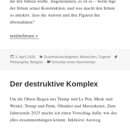
die Irre führen wollte. Angenommen, es ist so – worin läge
der Irrtum seiner Konstruk­tion, und was macht den Irrtum
so attraktiv, dass die Autorin und ihre Figuren ihn
übernahmen?
Irrtum eines Zynikers
weiter­lesen
Veröffentlicht
Kategorien
Schlag
3. April 2026
Duckmäuserdogmen
,
Menschen
,
Tugend
am
zu Irrtum eines Zynik
Philosophie
,
Religion
Schreibe einen Kommentar
Der destruktive Komplex
Um die Ohren fliegen uns Trump und Le Pen, Musk und
Weidel, Trump und Putin, Öltanker und Marsra­keten. Zum
Jahres­ende 2025 mache ich einen Vorschlag dafür, wie das
alles zusam­men­hängen könnte. Inklu­sive Ausweg.