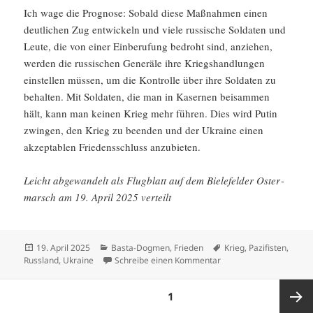
Ich wage die Prognose: Sobald diese Maßnahmen einen
deutli­chen Zug entwi­ckeln und viele russi­sche Soldaten und
Leute, die von einer Einbe­ru­fung bedroht sind, anziehen,
werden die russi­schen Generäle ihre Kriegs­hand­lungen
einstellen müssen, um die Kontrolle über ihre Soldaten zu
behalten. Mit Soldaten, die man in Kasernen beisammen
hält, kann man keinen Krieg mehr führen. Dies wird Putin
zwingen, den Krieg zu beenden und der Ukraine einen
akzep­ta­blen Friedens­schluss anzubieten.
Leicht abgewan­delt als Flugblatt auf dem Biele­felder Oster­
marsch am 19. April 2025 verteilt
Veröffentlicht
Kategorien
Schlagwörter
19. April 2025
Basta-Dogmen
,
Frieden
Krieg
,
Pazifisten
,
am
zu Champagner für die 
Russland
,
Ukraine
Schreibe einen Kommentar
Beitragsnavigation
SEITE
1