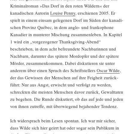
Krimi­nal­roman »Das Dorf in den roten Wäldern« der
kanadi­schen Autorin
Louise Penny
, erschienen 2005. Er
spielt in einem einsam gelegenen Dorf im Süden der kanadi­
schen Provinz Québec, in dem anglo- und franko­phone
Kanadier in munterer Mischung zusam­men­leben. In Kapitel
1 wird ein „vorge­zo­gener Thanks­gi­ving-Abend“
beschrieben, in dem acht befreun­dete Nachba­rinnen und
Nachbarn, darunter das spätere Mordopfer und der spätere
Mörder, zusam­men­kommen. Dabei disku­tieren sie unter
anderem über einen Spruch des Schrift­stel­lers
Oscar Wilde
,
der das Gewissen der Menschen auf ihre Feigheit zurück­
führt: Nur aus Angst, erwischt und verfolgt zu werden,
schreckten die meisten Menschen davor zurück, Gewalt­taten
zu begehen. Die Runde disku­tiert, ob das auf jede und jeden
von ihnen zutreffe, mit überwie­gend bejahender Tendenz.
Ich wider­sprach beim Lesen spontan. Ich war mir sicher,
dass Wilde sich hier geirrt hat oder sogar sein Publikum in