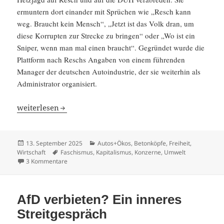
ermun­tern dort einander mit Sprüchen wie „Resch kann
weg. Braucht kein Mensch“, „Jetzt ist das Volk dran, um
diese Korrupten zur Strecke zu bringen“ oder „Wo ist ein
Sniper, wenn man mal einen braucht“. Gegründet wurde die
Platt­form nach Reschs Angaben von einem führenden
Manager der deutschen Autoin­dus­trie, der sie weiterhin als
Adminis­trator organi­siert.
Deutscher Abgas- und Gülle­fa­schismus
weiter­lesen
Veröffentlicht
Kategorien
13. September 2025
Autos+Ökos
,
Betonköpfe
,
Freiheit
,
am
Schlagwörter
Wirtschaft
Faschismus
,
Kapitalismus
,
Konzerne
,
Umwelt
zu Deutscher Abgas- und Güllefaschismus
3 Kommentare
AfD verbieten? Ein inneres
Streitgespräch