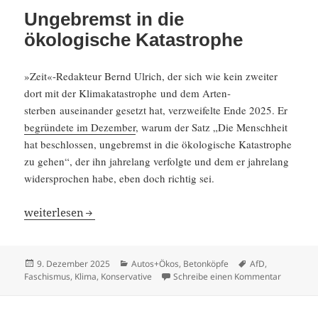
Ungebremst in die
ökologische Katastrophe
»Zeit«-Redakteur Bernd Ulrich, der sich wie kein zweiter
dort mit der Klima­ka­ta­strophe und dem Arten­
sterben ausein­ander gesetzt hat, verzwei­felte Ende 2025. Er
begrün­dete im Dezember
, warum der Satz „Die Mensch­heit
hat beschlossen, ungebremst in die ökolo­gi­sche Katastrophe
zu gehen“, der ihn jahre­lang verfolgte und dem er jahre­lang
wider­spro­chen habe, eben doch richtig sei.
Ungebremst in die ökolo­gi­sche Katastrophe
weiter­lesen
Veröffentlicht
Kategorien
Schlagwörter
9. Dezember 2025
Autos+Ökos
,
Betonköpfe
AfD
,
am
zu Ungeb
Faschismus
,
Klima
,
Konservative
Schreibe einen Kommentar