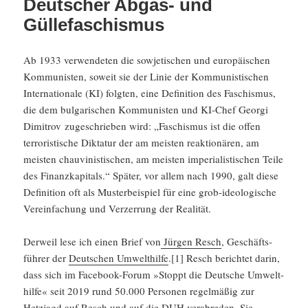
Deutscher Abgas- und
Güllefaschismus
Ab 1933 verwen­deten die sowje­ti­schen und europäi­schen
Kommu­nisten, soweit sie der Linie der Kommu­nis­ti­schen
Inter­na­tio­nale (KI) folgten, eine Defini­tion des Faschismus,
die dem bulga­ri­schen Kommu­nisten und KI-Chef Georgi
Dimitrov zugeschrieben wird: „Faschismus ist die offen
terro­ris­ti­sche Diktatur der am meisten reaktio­nären, am
meisten chauvi­nis­ti­schen, am meisten imperia­lis­ti­schen Teile
des Finanz­ka­pi­tals.“ Später, vor allem nach 1990, galt diese
Defini­tion oft als Muster­bei­spiel für eine grob-ideolo­gi­sche
Verein­fa­chung und Verzer­rung der Realität.
Derweil lese ich einen Brief von
Jürgen Resch
, Geschäfts­
führer der
Deutschen Umwelt­hilfe
.[1] Resch berichtet darin,
dass sich im Facebook-Forum »Stoppt die Deutsche Umwelt­
hilfe« seit 2019 rund 50.000 Personen regel­mäßig zur
Hetzjagd auf Resch und auf die DUH verab­reden. Sie