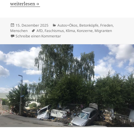
Der destruk­tive Komplex
weiter­lesen
Veröffentlicht
Kategorien
15. Dezember 2025
Autos+Ökos
,
Betonköpfe
,
Frieden
,
am
Schlagwörter
Menschen
AfD
,
Faschismus
,
Klima
,
Konzerne
,
Migranten
zu Der destruktive Komplex
Schreibe einen Kommentar