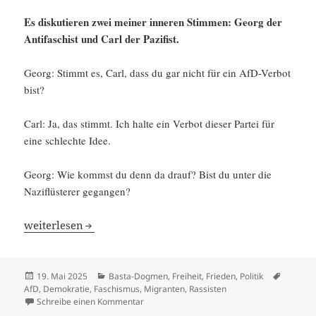
Es disku­tieren zwei meiner inneren Stimmen: Georg der
Antifa­schist und Carl der Pazifist.
Georg: Stimmt es, Carl, dass du gar nicht für ein AfD-Verbot
bist?
Carl: Ja, das stimmt. Ich halte ein Verbot dieser Partei für
eine schlechte Idee.
Georg: Wie kommst du denn da drauf? Bist du unter die
Naziflüs­terer gegangen?
AfD verbieten? Ein inneres Streit­ge­spräch
weiter­lesen
Veröffentlicht
Kategorien
Schlagw
19. Mai 2025
Basta-Dogmen
,
Freiheit
,
Frieden
,
Politik
am
AfD
,
Demokratie
,
Faschismus
,
Migranten
,
Rassisten
zu AfD verbieten? Ein inneres Streitgespräc
Schreibe einen Kommentar