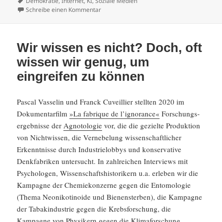
am
Schlagwörter
Demokratie
,
Internet
,
KI
,
Soziale Medien
zu Wird die KI das Problem der »Fake News
Schreibe einen Kommentar
Wir wissen es nicht? Doch, oft
wissen wir genug, um
eingreifen zu können
Pascal Vasselin und Franck Cuveil­lier stellten 2020 im
Doku­men­tar­film
»La fabrique de l’ignorance«
Forschungs­
er­geb­nisse der
Agnoto­logie
vor, die die gezielte Produk­tion
von Nicht­wissen, die Verne­be­lung wissen­schaft­li­cher
Erkennt­nisse durch Indus­trie­lobbys und konser­va­tive
Denkfa­briken unter­sucht. In zahlrei­chen Inter­views mit
Psycho­logen, Wissen­schafts­his­to­ri­kern u.a. erleben wir die
Kampagne der Chemie­kon­zerne gegen die Entomo­logie
(Thema Neoni­ko­tin­oide und Bienen­sterben), die Kampagne
der Tabakindu­strie gegen die Krebs­for­schung, die
Kampagne von Physi­kern gegen die Klima­for­schung