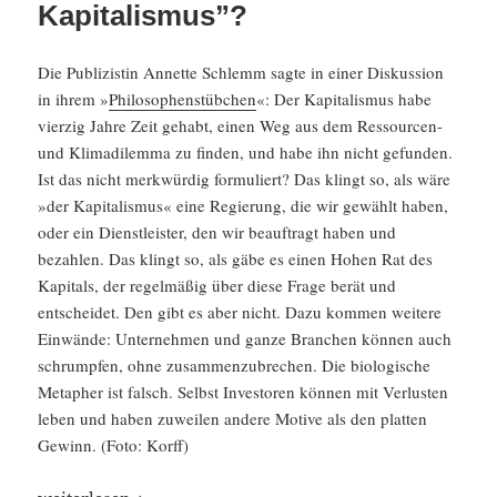
Kapitalismus”?
Die Publi­zistin Annette Schlemm sagte in einer Diskus­sion
in ihrem »
Philo­so­phen­stüb­chen
«: Der Kapita­lismus habe
vierzig Jahre Zeit gehabt, einen Weg aus dem Ressourcen-
und Klima­di­lemma zu finden, und habe ihn nicht gefunden.
Ist das nicht merkwürdig formu­liert? Das klingt so, als wäre
»der Kapita­lismus« eine Regie­rung, die wir gewählt haben,
oder ein Dienst­leister, den wir beauf­tragt haben und
bezahlen. Das klingt so, als gäbe es einen Hohen Rat des
Kapitals, der regel­mäßig über diese Frage berät und
entscheidet. Den gibt es aber nicht. Dazu kommen weitere
Einwände: Unter­nehmen und ganze Branchen können auch
schrumpfen, ohne zusam­men­zu­bre­chen. Die biolo­gi­sche
Metapher ist falsch. Selbst Inves­toren können mit Verlusten
leben und haben zuweilen andere Motive als den platten
Gewinn. (Foto: Korff)
Gibt es einen Wachs­tums­zwang “im Kapita­lismus”?