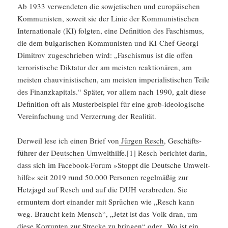
Ab 1933 verwen­deten die sowje­ti­schen und europäi­schen
Kommu­nisten, soweit sie der Linie der Kommu­nis­ti­schen
Inter­na­tio­nale (KI) folgten, eine Defini­tion des Faschismus,
die dem bulga­ri­schen Kommu­nisten und KI-Chef Georgi
Dimitrov zugeschrieben wird: „Faschismus ist die offen
terro­ris­ti­sche Diktatur der am meisten reaktio­nären, am
meisten chauvi­nis­ti­schen, am meisten imperia­lis­ti­schen Teile
des Finanz­ka­pi­tals.“ Später, vor allem nach 1990, galt diese
Defini­tion oft als Muster­bei­spiel für eine grob-ideolo­gi­sche
Verein­fa­chung und Verzer­rung der Realität.
Derweil lese ich einen Brief von
Jürgen Resch
, Geschäfts­
führer der
Deutschen Umwelt­hilfe
.[1] Resch berichtet darin,
dass sich im Facebook-Forum »Stoppt die Deutsche Umwelt­
hilfe« seit 2019 rund 50.000 Personen regel­mäßig zur
Hetzjagd auf Resch und auf die DUH verab­reden. Sie
ermun­tern dort einander mit Sprüchen wie „Resch kann
weg. Braucht kein Mensch“, „Jetzt ist das Volk dran, um
diese Korrupten zur Strecke zu bringen“ oder „Wo ist ein