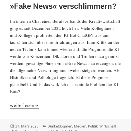
»Fake News« verschlimmern?
Im internen Chat eines Berufs­ver­bands der Kreativ­wirt­schaft
ging es seit Dezember 2022 hoch her: Viele Kolle­ginnen
und Kollegen probierten den KI-Bot ChatGPT aus und
tauschten sich über ihre Erfah­rungen aus. Eine Kritik an der
neuen Technik kam immer wieder auf: die Prognose, die KI
werde von Konzernen, Dikta­toren und Trollen dazu genutzt
werden, gewal­tige Fluten von »Fake News« zu erzeugen, die
die allge­meine Verwir­rung noch weiter steigern werden. Als
Histo­riker und Polito­loge frage ich: Ist diese Prognose
plausibel? Und ist das wirklich das zentrale Problem der KI-
Bots?
Wird die KI das Problem der »Fake News« verschlim­mer
weiter­lesen
Veröffentlicht
Kategorien
31. März 2023
Dünkeldogmen
,
Medien
,
Politik
,
Wirtschaft