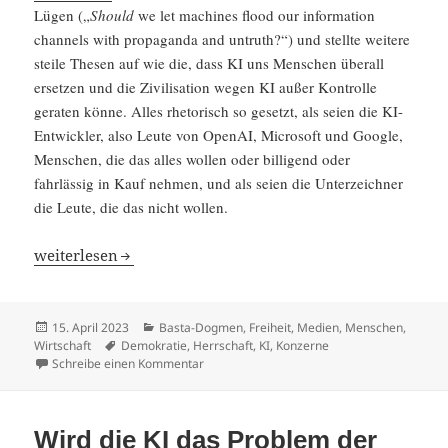
Lügen („
Should
we let machines flood our infor­ma­tion
channels with propa­ganda and untruth?“) und stellte weitere
steile Thesen auf wie die, dass KI uns Menschen überall
ersetzen und die Zivili­sa­tion wegen KI außer Kontrolle
geraten könne. Alles rheto­risch so gesetzt, als seien die KI-
Entwickler, also Leute von OpenAI, Micro­soft und Google,
Menschen, die das alles wollen oder billi­gend oder
fahrlässig in Kauf nehmen, und als seien die Unter­zeichner
die Leute, die das nicht wollen.
Was Elon Musk gegen die Künst­liche Intel­li­genz hat
weiter­lesen
Veröffentlicht
Kategorien
15. April 2023
Basta-Dogmen
,
Freiheit
,
Medien
,
Menschen
,
am
Schlagwörter
Wirtschaft
Demokratie
,
Herrschaft
,
KI
,
Konzerne
zu Was Elon Musk gegen die Künstliche Intel
Schreibe einen Kommentar
Wird die KI das Problem der