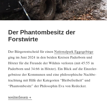
Der Phantombesitz der
Forstwirte
Der Bürger­ent­scheid für einen
Natio­nal­park Eggege­birge
ging im Juni 2024 in den beiden Kreisen Pader­born und
Höxter für die Freunde der Wildnis verloren (mit 45:55 in
Pader­born und 34:66 in Höxter). Ein Blick auf die Einzel­er­
geb­nisse der Kommunen und eine philo­so­phi­sche Nachbe­
trach­tung mit Hilfe der Katego­rien “Bleibe­frei­heit” und
“Phantom­be­sitz” der Philo­so­phin Eva von Redecker.
Der Phantom­be­sitz der Forst­wirte
weiter­lesen