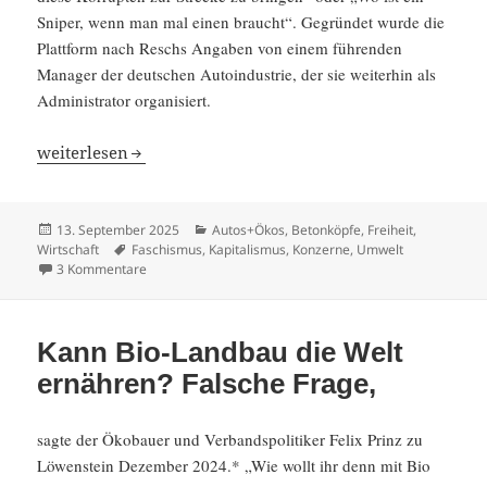
Sniper, wenn man mal einen braucht“. Gegründet wurde die
Platt­form nach Reschs Angaben von einem führenden
Manager der deutschen Autoin­dus­trie, der sie weiterhin als
Adminis­trator organi­siert.
Deutscher Abgas- und Gülle­fa­schismus
weiter­lesen
Veröffentlicht
Kategorien
13. September 2025
Autos+Ökos
,
Betonköpfe
,
Freiheit
,
am
Schlagwörter
Wirtschaft
Faschismus
,
Kapitalismus
,
Konzerne
,
Umwelt
zu Deutscher Abgas- und Güllefaschismus
3 Kommentare
Kann Bio-Landbau die Welt
ernähren? Falsche Frage,
sagte der Ökobauer und Verbands­po­li­tiker Felix Prinz zu
Löwen­stein Dezember 2024.* „Wie wollt ihr denn mit Bio