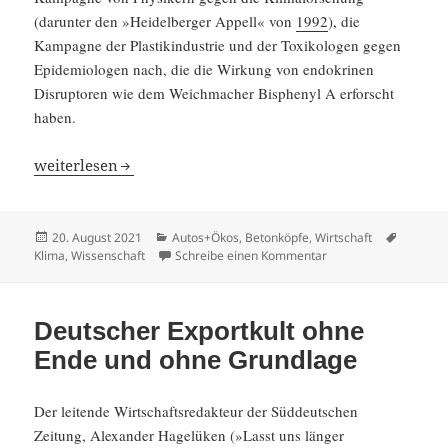
(darunter den »Heidel­berger Appell« von
1992
), die
Kampagne der Plastik­in­dus­trie und der Toxiko­logen gegen
Epide­mio­logen nach, die die Wirkung von endokrinen
Disrup­t­oren wie dem Weich­ma­cher Bisphenyl A erforscht
haben.
Wir wissen es nicht? Doch, oft wissen wir genug, um ei
weiter­lesen
Veröffentlicht
Kategorien
Schlagw
20. August 2021
Autos+Ökos
,
Betonköpfe
,
Wirtschaft
am
zu Wir wissen es nich
Klima
,
Wissenschaft
Schreibe einen Kommentar
Deutscher Exportkult ohne
Ende und ohne Grundlage
Der leitende Wirtschafts­re­dak­teur der Süddeut­schen
Zeitung, Alexander Hagelüken (»Lasst uns länger