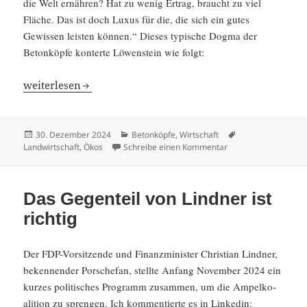
die Welt ernähren? Hat zu wenig Ertrag, braucht zu viel
Fläche. Das ist doch Luxus für die, die sich ein gutes
Gewissen leisten können.“ Dieses typische Dogma der
Beton­köpfe konterte Löwen­stein wie folgt:
Kann Bio-Landbau die Welt ernähren? Falsche Frage,
weiter­lesen
Veröffentlicht
Kategorien
Schlagwörter
30. Dezember 2024
Betonköpfe
,
Wirtschaft
am
zu Kann Bio-Landbau 
Landwirtschaft
,
Ökos
Schreibe einen Kommentar
Das Gegenteil von Lindner ist
richtig
Der FDP-Vorsit­zende und Finanz­mi­nister Chris­tian Lindner,
beken­nender Porschefan, stellte Anfang November 2024 ein
kurzes politi­sches Programm zusammen, um die Ampel­ko­
ali­tion zu sprengen. Ich kommen­tierte es in Linkedin: