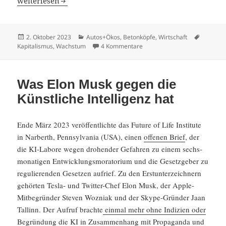
weiter­lesen
Veröffentlicht
Kategorien
Schlagw
2. Oktober 2023
Autos+Ökos
,
Betonköpfe
,
Wirtschaft
am
zu Gibt es einen Wachstumsz
Kapitalismus
,
Wachstum
4 Kommentare
Was Elon Musk gegen die
Künstliche Intelligenz hat
Ende März 2023 veröf­fent­lichte das Future of Life Insti­tute
in Narberth, Pennsyl­vania (USA), einen
offenen Brief
, der
die KI-Labore wegen drohender Gefahren zu einem sechs­
mo­na­tigen Entwicklungs­moratorium und die Gesetz­geber zu
regulie­renden Gesetzen aufrief. Zu den Erstun­ter­zeich­nern
gehörten Tesla- und Twitter-Chef Elon Musk, der Apple-
Mitbe­gründer Steven Wozniak und der Skype-Gründer Jaan
Tallinn. Der Aufruf brachte
einmal mehr ohne Indizien oder
Begrün­dung
die KI in Zusam­men­hang mit Propa­ganda und