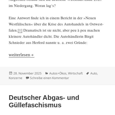
im Nieder­gang. Woran lag‘s?
Eine Antwort finde ich in einem Bericht in der »Neuen
Westfä­li­schen« über die Krise des Autohan­dels in Ostwest­
falen.
[1]
Drama­tisch ist sie nicht, aber peu à peu machen
kleinere Autohändler dicht. Die Autohänd­lerin Birgit
Schnieder aus Herford nannte u. a. zwei Gründe:
Der deutsche Autohandel im Nieder­gang?
weiter­lesen
Veröffentlicht
Kategorien
Schlagwörter
28. November 2025
Autos+Ökos
,
Wirtschaft
Auto
,
am
zu Der deutsche Autohandel im
Konzerne
Schreibe einen Kommentar
Deutscher Abgas- und
Güllefaschismus