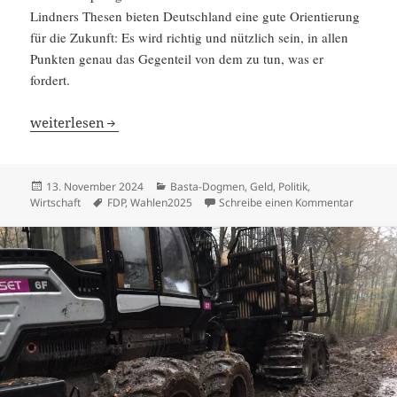
Lindners Thesen bieten Deutsch­land eine gute Orien­tie­rung
für die Zukunft: Es wird richtig und nützlich sein, in allen
Punkten genau das Gegen­teil von dem zu tun, was er
fordert.
Das Gegen­teil von Lindner ist richtig
weiter­lesen
Veröffentlicht
Kategorien
13. November 2024
Basta-Dogmen
,
Geld
,
Politik
,
am
Schlagwörter
zu Das Ge
Wirtschaft
FDP
,
Wahlen2025
Schreibe einen Kommentar