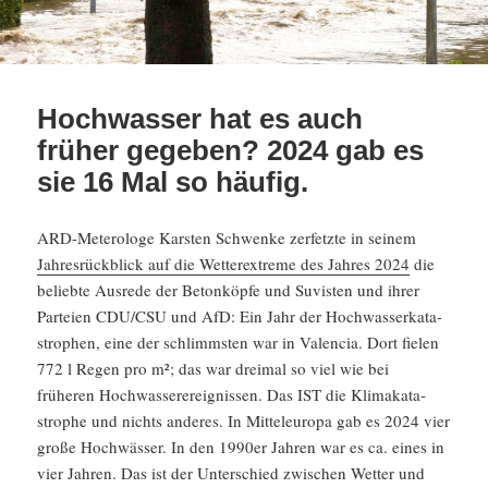
Hochwasser hat es auch
früher gegeben? 2024 gab es
sie 16 Mal so häufig.
ARD-Metero­loge Karsten Schwenke zerfetzte in seinem
Jahres­rück­blick auf die Wetter­ex­treme des Jahres 2024
die
beliebte Ausrede der Beton­köpfe und Suvisten und ihrer
Parteien CDU/​CSU und AfD: Ein Jahr der Hochwas­ser­ka­ta­
stro­phen, eine der schlimmsten war in Valencia. Dort fielen
772 l Regen pro m²; das war dreimal so viel wie bei
früheren Hochwas­ser­er­eig­nissen. Das IST die Klima­ka­ta­
strophe und nichts anderes. In Mittel­eu­ropa gab es 2024 vier
große Hochwässer. In den 1990er Jahren war es ca. eines in
vier Jahren. Das ist der Unter­schied zwischen Wetter und