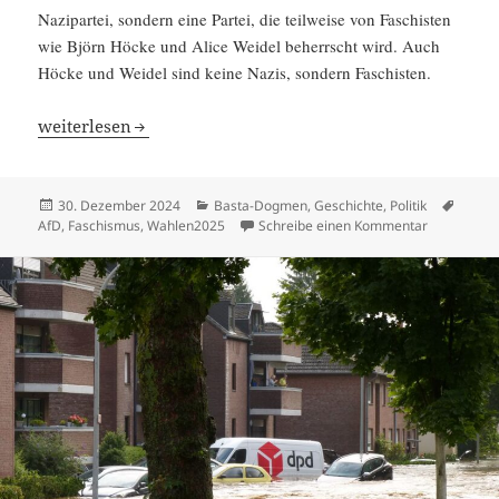
Nazipartei, sondern eine Partei, die teilweise von Faschisten
wie Björn Höcke und Alice Weidel beherrscht wird. Auch
Höcke und Weidel sind keine Nazis, sondern Faschisten.
Höcke ist kein Nazi, sondern ein Faschist. Das ist schlim
weiter­lesen
Veröffentlicht
Kategorien
Schla
30. Dezember 2024
Basta-Dogmen
,
Geschichte
,
Politik
am
zu Höcke is
AfD
,
Faschismus
,
Wahlen2025
Schreibe einen Kommentar