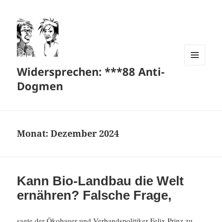
Widersprechen: ***88 Anti-
MENÜ
UND
Dogmen
WIDGETS
Monat:
Dezember 2024
Kann Bio-Landbau die Welt
ernähren? Falsche Frage,
sagte der Ökobauer und Verbands­po­li­tiker Felix Prinz zu