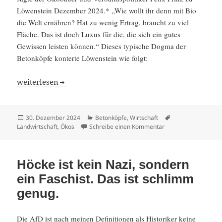
Löwen­stein Dezember 2024.* „Wie wollt ihr denn mit Bio
die Welt ernähren? Hat zu wenig Ertrag, braucht zu viel
Fläche. Das ist doch Luxus für die, die sich ein gutes
Gewissen leisten können.“ Dieses typische Dogma der
Beton­köpfe konterte Löwen­stein wie folgt:
Kann Bio-Landbau die Welt ernähren? Falsche Frage,
weiter­lesen
Veröffentlicht
Kategorien
Schlagwörter
30. Dezember 2024
Betonköpfe
,
Wirtschaft
am
zu Kann Bio-Landbau 
Landwirtschaft
,
Ökos
Schreibe einen Kommentar
Höcke ist kein Nazi, sondern
ein Faschist. Das ist schlimm
genug.
Die AfD ist nach meinen Defini­tionen als Histo­riker keine