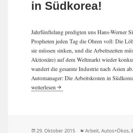
in Südkorea!
Jahrfünf­te­lang predigten uns Hans-Werner 
Propheten jeden Tag die Ohren voll: Die Löh
sie müssen sinken, und die Arbeits­zeiten mü
Aktio­näre) auf dem Weltmarkt wieder konkur­
wandert die gesamte Indus­trie nach Asien ab. J
Automa­nager: Die Arbeits­kosten in Südkorea
Löhne müssen sinken, um konkur­renz­fähig z
weiter­lesen
Veröffentlicht
Kategorien
29. Oktober 2015
Arbeit
,
Autos+Ökos
,