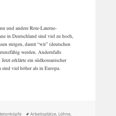
Sinn und andere Rote-Laterne-
ne in Deutsch­land sind viel zu hoch,
ssen steigen, damit “wir” (deutschen
renz­fähig werden. Andern­falls
etzt erklärte ein südko­rea­ni­scher
 sind viel höher als in Europa.
u bleiben? Ja: in Südkorea!
Schlagwörter
Betonköpfe
Arbeitsplätze
,
Löhne
,