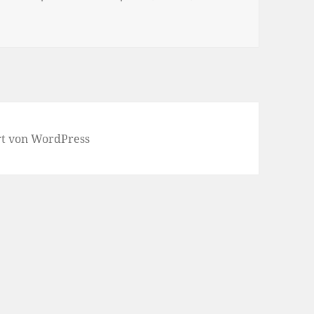
 sinken, um konkurrenzfähig zu bleiben? Ja: in Südkorea!
ert von WordPress