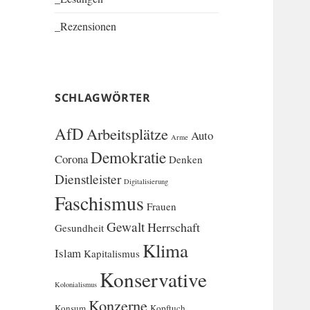
_Rezensionen
SCHLAGWÖRTER
AfD
Arbeitsplätze
Auto
Arme
Demokratie
Corona
Denken
Dienstleister
Digitalisierung
Faschismus
Frauen
Gewalt
Herrschaft
Gesundheit
Klima
Islam
Kapitalismus
Konservative
Kolonialismus
Konzerne
Konsum
Kopftuch