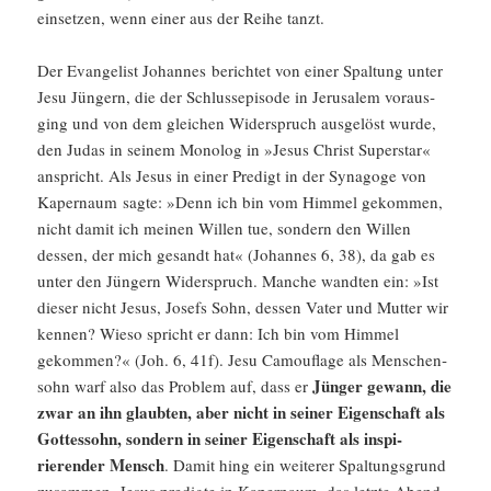
einsetzen, wenn einer aus der Reihe tanzt.
Der Evange­list Johannes berichtet von einer Spaltung unter
Jesu Jüngern, die der Schluss­epi­sode in Jerusalem voraus­
ging und von dem gleichen Wider­spruch ausge­löst wurde,
den Judas in seinem Monolog in »Jesus Christ Super­star«
anspricht. Als Jesus in einer Predigt in der Synagoge von
Kaper­naum sagte: »Denn ich bin vom Himmel gekommen,
nicht damit ich meinen Willen tue, sondern den Willen
dessen, der mich gesandt hat« (Johannes 6, 38), da gab es
unter den Jüngern Wider­spruch. Manche wandten ein: »Ist
dieser nicht Jesus, Josefs Sohn, dessen Vater und Mutter wir
kennen? Wieso spricht er dann: Ich bin vom Himmel
gekommen?« (Joh. 6, 41f). Jesu Camou­flage als Menschen­
Jünger gewann, die
sohn warf also das Problem auf, dass er
zwar an ihn glaubten, aber nicht in seiner Eigen­schaft als
Gottes­sohn, sondern in seiner Eigen­schaft als inspi­
rierender Mensch
. Damit hing ein weiterer Spaltungs­grund