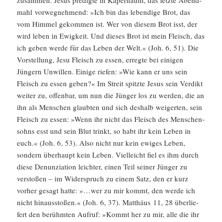
zusammen. Jesus predigte in Kaper­naum, das letzte Abend­
mahl vorweg­nehmend: »Ich bin das leben­dige Brot, das
vom Himmel gekommen ist. Wer von diesem Brot isst, der
wird leben in Ewigkeit. Und dieses Brot ist mein Fleisch, das
ich geben werde für das Leben der Welt.« (Joh. 6, 51). Die
Vorstel­lung, Jesu Fleisch zu essen, erregte bei einigen
Jüngern Unwillen. Einige riefen: »Wie kann er uns sein
Fleisch zu essen geben?« Im Streit spitzte Jesus sein Verdikt
weiter zu, offenbar, um nun die Jünger los zu werden, die an
ihn als Menschen glaubten und sich deshalb weigerten, sein
Fleisch zu essen: »Wenn ihr nicht das Fleisch des Menschen­
sohns esst und sein Blut trinkt, so habt ihr kein Leben in
euch.« (Joh. 6, 53). Also nicht nur kein ewiges Leben,
sondern überhaupt kein Leben. Vielleicht fiel es ihm durch
diese Denun­zia­tion leichter, einen Teil seiner Jünger zu
verstoßen – im Wider­spruch zu einem Satz, den er kurz
vorher gesagt hatte: »…wer zu mir kommt, den werde ich
nicht hinaus­stoßen.« (Joh. 6, 37). Matthäus 11, 28 überlie­
fert den berühmten Aufruf: »Kommt her zu mir, alle die ihr