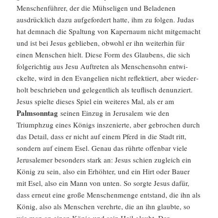
Menschen­führer, der die Mühse­ligen und Beladenen
ausdrück­lich dazu aufge­for­dert hatte, ihm zu folgen. Judas
hat demnach die Spaltung von Kaper­naum nicht mitge­macht
und ist bei Jesus geblieben, obwohl er ihn weiterhin für
einen Menschen hielt. Diese Form des Glaubens, die sich
folge­richtig aus Jesu Auftreten als Menschen­sohn entwi­
ckelte, wird in den Evange­lien nicht reflek­tiert, aber wieder­
holt beschrieben und gelegent­lich als teuflisch denun­ziert.
Jesus spielte dieses Spiel ein weiteres Mal, als er am
Palmsonntag
seinen Einzug in Jerusalem wie den
Triumphzug eines Königs insze­nierte, aber gebro­chen durch
das Detail, dass er nicht auf einem Pferd in die Stadt ritt,
sondern auf einem Esel. Genau das rührte offenbar viele
Jerusa­lemer beson­ders stark an: Jesus schien zugleich ein
König zu sein, also ein Erhöhter, und ein Hirt oder Bauer
mit Esel, also ein Mann von unten. So sorgte Jesus dafür,
dass erneut eine große Menschen­menge entstand, die ihn als
König, also als Menschen verehrte, die an ihn glaubte, so