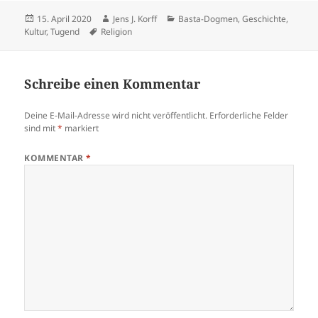
Veröffentlicht
Autor
Kategorien
15. April 2020
Jens J. Korff
Basta-Dogmen
,
Geschichte
,
am
Schlagwörter
Kultur
,
Tugend
Religion
Schreibe einen Kommentar
Deine E-Mail-Adresse wird nicht veröffentlicht.
Erforderliche Felder
sind mit
*
markiert
KOMMENTAR
*