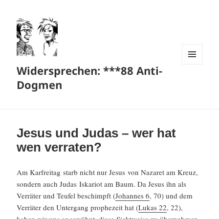
Widersprechen: ***88 Anti-
MENÜ
UND
Dogmen
WIDGETS
Jesus und Judas – wer hat
wen verraten?
Am Karfreitag starb nicht nur Jesus von Nazaret am Kreuz,
sondern auch Judas Iskariot am Baum. Da Jesus ihn als
Verräter und Teufel beschimpft (
Johannes 6
, 70) und dem
Verräter den Unter­gang prophe­zeit hat (
Lukas 22
, 22),