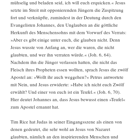
mühselig und beladen seid, ich will euch erqui­cken.« Jesus
setzte im Streit mit opponie­renden Jüngern die Zuspit­zung
fort und verknüpfte, zumin­dest in der Deutung durch den
Evange­listen Johannes, den Unglauben an die göttliche
Herkunft des Menschen­sohns mit dem Vorwurf des Verrats:
»Aber es gibt einige unter euch, die glauben nicht. Denn
Jesus wusste von Anfang an, wer die waren, die nicht
glaubten, und wer ihn verraten würde.« (Joh. 6, 64).
Nachdem ihn die Jünger verlassen hatten, die nicht das
Fleisch ihres Propheten essen wollten, sprach Jesus die zwölf
Apostel an: »Wollt ihr auch weggehen?« Petrus antwor­tete
mit Nein, und Jesus erwiderte: »Habe ich nicht euch Zwölf
erwählt? Und einer von euch ist ein Teufel.« (Joh. 6, 70).
Hier deutet Johannes an, dass Jesus bewusst einen »Teufel«
zum Apostel ernannt hat.
Tim Rice hat Judas in seiner Eingangs­szene als einen von
denen gedeutet, die sehr wohl an Jesus von Nazaret
glaubten, nämlich an den inspi­rie­renden Menschen und