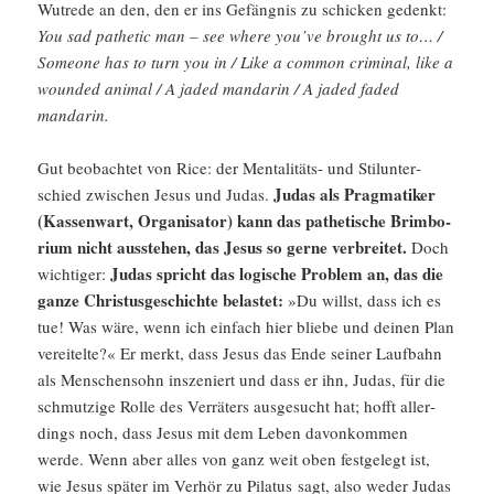
Wutrede an den, den er ins Gefängnis zu schicken gedenkt:
You sad pathetic man – see where you’ve brought us to… /​
Someone has to turn you in /​ Like a common criminal, like a
wounded animal /​ A jaded mandarin /​ A jaded faded
mandarin.
Gut beobachtet von Rice: der Menta­li­täts- und Stilun­ter­
Judas als Pragma­tiker
schied zwischen Jesus und Judas.
(Kassen­wart, Organi­sator) kann das pathe­ti­sche Brimbo­
rium nicht ausstehen, das Jesus so gerne verbreitet.
Doch
Judas spricht das logische Problem an, das die
wichtiger:
ganze Christus­geschichte belastet:
»Du willst, dass ich es
tue! Was wäre, wenn ich einfach hier bliebe und deinen Plan
verei­telte?« Er merkt, dass Jesus das Ende seiner Laufbahn
als Menschen­sohn insze­niert und dass er ihn, Judas, für die
schmut­zige Rolle des Verrä­ters ausge­sucht hat; hofft aller­
dings noch, dass Jesus mit dem Leben davon­kommen
werde. Wenn aber alles von ganz weit oben festge­legt ist,
wie Jesus später im Verhör zu Pilatus sagt, also weder Judas