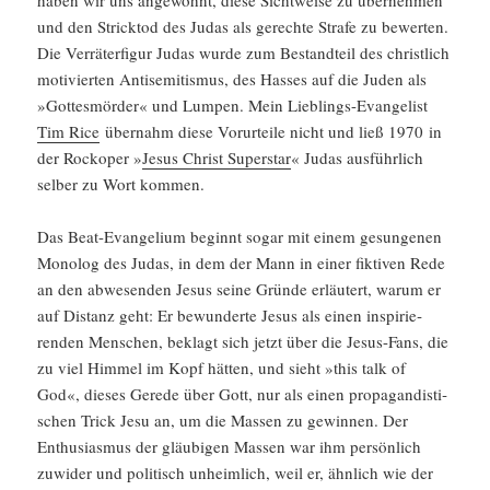
haben wir uns angewöhnt, diese Sicht­weise zu übernehmen
und den Stricktod des Judas als gerechte Strafe zu bewerten.
Die Verrä­ter­figur Judas wurde zum Bestand­teil des christ­lich
motivierten Antise­mi­tismus, des Hasses auf die Juden als
»Gottes­mörder« und Lumpen. Mein Lieblings-Evange­list
Tim Rice
übernahm diese Vorur­teile nicht und ließ 1970 in
der Rockoper »
Jesus Christ Super­star
« Judas ausführ­lich
selber zu Wort kommen.
Das Beat-Evange­lium beginnt sogar mit einem gesun­genen
Monolog des Judas, in dem der Mann in einer fiktiven Rede
an den abwesenden Jesus seine Gründe erläu­tert, warum er
auf Distanz geht: Er bewun­derte Jesus als einen inspi­rie­
renden Menschen, beklagt sich jetzt über die Jesus-Fans, die
zu viel Himmel im Kopf hätten, und sieht »this talk of
God«, dieses Gerede über Gott, nur als einen propa­gan­dis­ti­
schen Trick Jesu an, um die Massen zu gewinnen. Der
Enthu­si­asmus der gläubigen Massen war ihm persön­lich
zuwider und politisch unheim­lich, weil er, ähnlich wie der