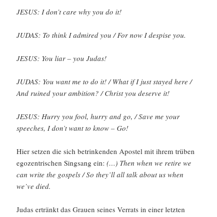
JESUS: I don’t care why you do it!
JUDAS: To think I admired you /​ For now I despise you.
JESUS: You liar – you Judas!
JUDAS: You want me to do it! /​ What if I just stayed here /​
And ruined your ambition? /​ Christ you deserve it!
JESUS: Hurry you fool, hurry and go, /​ Save me your
speeches, I don’t want to know ­– Go!
Hier setzen die sich betrin­kenden Apostel mit ihrem trüben
egozen­tri­schen Singsang ein:
(…) Then when we retire we
can write the gospels /​ So they’ll all talk about us when
we’ve died.
Judas ertränkt das Grauen seines Verrats in einer letzten