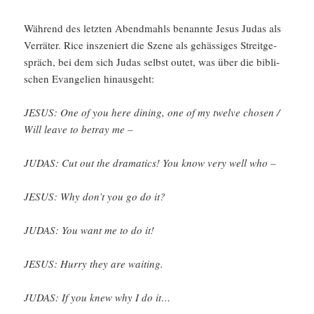
Während des letzten Abend­mahls benannte Jesus Judas als
Verräter. Rice insze­niert die Szene als gehäs­siges Streit­ge­
spräch, bei dem sich Judas selbst outet, was über die bibli­
schen Evange­lien hinaus­geht:
JESUS:
One of you here dining, one of my twelve chosen /​
Will leave to betray me –
JUDAS: Cut out the drama­tics! You know very well who –
JESUS: Why don’t you go do it?
JUDAS: You want me to do it!
JESUS: Hurry they are waiting.
JUDAS: If you knew why I do it…