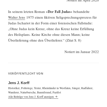
Notiert im April 2020
»Der Fall Judas«
In seinem letzten Roman
behan­delte
Walter Jens
1975 einen fiktiven Selig­sprechungsprozess für
Judas Ischa­riot in der Form einer foren­si­schen Fallstudie:
„Ohne Judas kein Kreuz, ohne das Kreuz keine Erfül­lung
des Heils­plans. Keine Kirche ohne diesen Mann; keine
Überlie­fe­rung ohne den Überlie­ferer.“ (Zitat S. 8)
Notiert im Januar 2022
VERÖFFENTLICHT VON
Jens J. Korff
Historiker, Politologe, Texter, Rheinländer in Westfalen, Sänger, Radfahrer,
Wanderer, Naturbursche, Baumfreund, Pazifist
Alle Beiträge von Jens J. Korff anzeigen