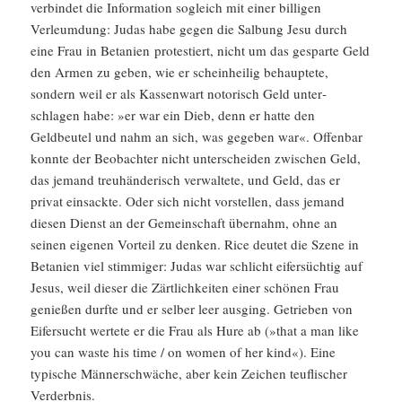
verbindet die Infor­ma­tion sogleich mit einer billigen
Verleum­dung: Judas habe gegen die Salbung Jesu durch
eine Frau in Betanien prote­stiert, nicht um das gesparte Geld
den Armen zu geben, wie er schein­heilig behaup­tete,
sondern weil er als Kassen­wart notorisch Geld unter­
schlagen habe: »er war ein Dieb, denn er hatte den
Geldbeutel und nahm an sich, was gegeben war«. Offenbar
konnte der Beobachter nicht unter­scheiden zwischen Geld,
das jemand treuhän­de­risch verwal­tete, und Geld, das er
privat einsackte. Oder sich nicht vorstellen, dass jemand
diesen Dienst an der Gemein­schaft übernahm, ohne an
seinen eigenen Vorteil zu denken. Rice deutet die Szene in
Betanien viel stimmiger: Judas war schlicht eifer­süchtig auf
Jesus, weil dieser die Zärtlich­keiten einer schönen Frau
genießen durfte und er selber leer ausging. Getrieben von
Eifer­sucht wertete er die Frau als Hure ab (»that a man like
you can waste his time /​ on women of her kind«). Eine
typische Männer­schwäche, aber kein Zeichen teufli­scher
Verderbnis.