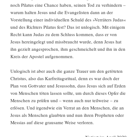
noch Pilatus eine Chance haben, seinen Tod zu verhin­dern –
warum halten Jesus und die Evange­listen dann an der
Vorstel­lung einer indivi­du­ellen Schuld des »Verrä­ters Judas«
und des Richters Pilatus fest? Das ist unlogisch. Mit einigem
Recht kann Judas zu dem Schluss kommen, dass er von
Jesus herein­ge­legt und missbraucht wurde, denn Jesus hat
ihn gezielt ange­sprochen, ihm geschmei­chelt und ihn in den
Kreis der Apostel aufge­nommen.
Unlogisch ist aber auch die ganze Trauer um den getöteten
Christus, also das Karfreitags­ritual, denn es war doch der
Plan von Gottvater und Jesus­sohn, dass Jesus sich auf Erden
von Menschen töten lassen sollte, um durch dieses Opfer die
Menschen zu prüfen und – wenn auch nur teilweise – zu
erlösen. Und irgendwie ein Verrat an den Menschen, die an
Jesus als Menschen glaubten und nun ihren Propheten oder
Messias auf diese grausame Weise verloren.