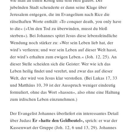
wie man an einen König und sein Heil glaubt. Der
jubelnden Stadt scheu­derte er dann seine Klage über
Jerusalem entgegen, die im Evange­lium nach Rice die
rätsel­haften Worte enthält: »To conquer death, you only have
to die« (»Um den Tod zu überwinden, musst du bloß
sterben«). Bei Johannes spitzt Jesus diese lebens­feind­liche
Wendung noch stärker zu: »Wer sein Leben lieb hat, der
wird’s verlieren; und wer sein Leben auf dieser Welt hasst,
der wird’s erhalten zum ewigen Leben.« (Joh. 12, 25). An
dieser Stelle scheiden sich die Geister: Wer wie ich das
Leben heilig findet und verehrt, und zwar das auf dieser
Welt, der wird von Jesus klar verstoßen. (Bei Lukas 17, 33
und Matthäus 10, 39 ist der Ausspruch weniger eindeutig
formu­liert, ohne das Wort »hassen«, also ohne eine Haltung
zum irdischen Leben einzu­nehmen.)
Der Evange­list Johannes überlie­fert ein inter­es­santes Detail
: Er »hatte den Geldbeutel«,
über Judas
sprich: er war der
Kassen­wart der Gruppe (Joh. 12, 6 und 13, 29). Johannes