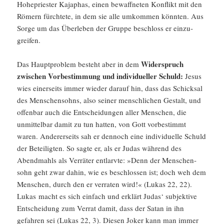
Hohepriester Kajaphas, einen bewaff­neten Konflikt mit den
Römern fürch­tete, in dem sie alle umkommen könnten. Aus
Sorge um das Überleben der Gruppe beschloss er einzu­
greifen.
Wider­spruch
Das Haupt­pro­blem besteht aber in dem
zwischen Vorbe­stim­mung und indivi­du­eller Schuld:
Jesus
wies einer­seits immer wieder darauf hin, dass das Schicksal
des Menschen­sohns, also seiner mensch­li­chen Gestalt, und
offenbar auch die Entschei­dungen aller Menschen, die
unmit­telbar damit zu tun hatten, von Gott vorbe­stimmt
waren. Anderer­seits sah er dennoch eine indivi­du­elle Schuld
der Betei­ligten. So sagte er, als er Judas während des
Abend­mahls als Verräter entlarvte: »Denn der Menschen­
sohn geht zwar dahin, wie es beschlossen ist; doch weh dem
Menschen, durch den er verraten wird!« (Lukas 22, 22).
Lukas macht es sich einfach und erklärt Judas‘ subjek­tive
Entschei­dung zum Verrat damit, dass der Satan in ihn
gefahren sei (Lukas 22, 3). Diesen Joker kann man immer