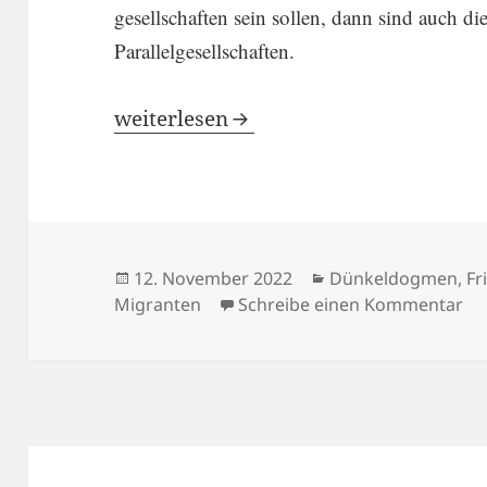
ge­sell­schaften sein sollen, dann sind auch di
Parallelgesell­schaften.
Du auch Paral­lel­ge­sell­schaft? Will
weiter­lesen
Veröffentlicht
Kategorien
12. November 2022
Dünkeldogmen
,
Fr
am
zu
Migranten
Schreibe einen Kommentar