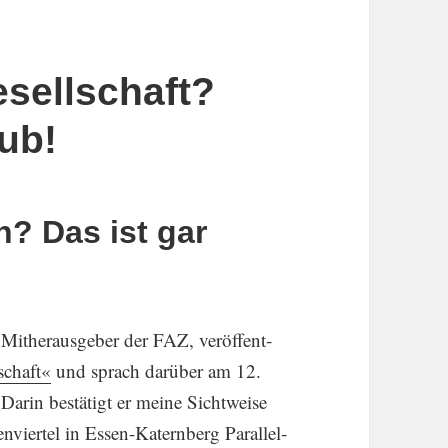
esellschaft?
ub!
? Das ist gar
 Mitheraus­geber der FAZ, veröffent­
­schaft«
und sprach darüber am 12.
n bestä­tigt er meine Sicht­weise
en­viertel in Essen-Katern­berg Paral­lel­