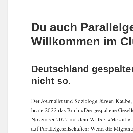
Du auch Parallelg
Willkommen im Cl
Deutschland gespalten
nicht so.
Der Journa­list und Sozio­loge Jürgen Kaube,
lichte 2022 das Buch
»Die gespal­tene Gesell
November 2022 mit dem WDR3 »Mosaik«. Dari
auf Paral­lel­ge­sell­schaften: Wenn die Migran­t