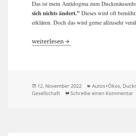
Das ist mein Antidogma zum Duckmäu­ser­
sich nichts ändert.”
Dieses wird oft bemüh
erklären. Doch das wird gerne allzu­sehr verall­
Wer leidet, will daran was ändern.
weiter­lesen
Veröffentlicht
Kategorien
12. November 2022
Autos+Ökos
,
Duck
am
z
Gesellschaft
Schreibe einen Kommentar