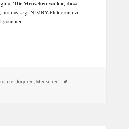
“Die Menschen wollen, dass
dogma
t, um das sog. NIMBY-Phänomen zu
ge­mei­nert.
Schlagwörter
mäuserdogmen
,
Menschen
u Wer leidet, will daran was ändern.