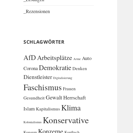
_Rezensionen
SCHLAGWÖRTER
AfD
Arbeitsplätze
Auto
Arme
Demokratie
Corona
Denken
Dienstleister
Digitalisierung
Faschismus
Frauen
Gewalt
Herrschaft
Gesundheit
Klima
Islam
Kapitalismus
Konservative
Kolonialismus
Konzerne
Konsum
Kopftuch