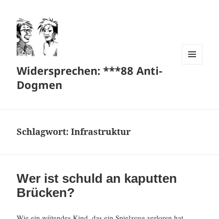
Widersprechen: ***88 Anti-
MENÜ
UND
Dogmen
WIDGETS
Schlagwort:
Infrastruktur
Wer ist schuld an kaputten
Brücken?
Wie ein wütendes Kind, das ein Spiel­zeug verloren hat,