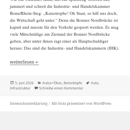
jammert und schreit die Indus­trie- und Handels­kammer
Bonn/Rhein-Sieg: „Katastrophe! Oh Staat, so hilf uns doch,
die Wirtschaft geht unter.“ Denn die Bonner Nordbrücke ist
kaputt und musste für den Verkehr gesperrt werden. Es mag
viele Mitschul­dige am Zustand der Bonner Nordbrücke
geben, aber unter ihnen ragt einer als Haupt­schul­diger
heraus: Das sind die Indus­trie- und Handels­kam­mern (IHK).
Wer ist schuld an kaputten Brücken?
weiter­lesen
Veröffentlicht
Kategorien
Schlagwörter
5. Juni 2026
Autos+Ökos
,
Betonköpfe
Auto
,
am
zu Wer ist schuld an kaputte
Infrastruktur
Schreibe einen Kommentar
Datenschutzerklärung
Mit Stolz präsentiert von WordPress