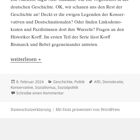
deutschen Geschichte. OK, wir schauen uns den Rest der
Geschichte an! Deckt er die ewigen Legenden der Konser­
va­tiven und Deutsch­na­tio­nalen? Oder finden Links­de­mo­
kraten und Pazifis­tinnen dort ihre Wurzeln? Fragen an den
Histo­riker Korff. Im ersten Teil der Serie lässt Korff
Bismarck und Bebel gegen­ein­ander antreten.
Deutsch­land ohne Nazis I: Bismarck und Bebel im Finale
weiter­lesen
Veröffentlicht
Kategorien
Schlagwörter
8. Februar 2024
Geschichte
,
Politik
AfD
,
Demokratie
,
am
Konservative
,
Sozialismus
,
Sozialpolitik
zu Deutschland ohne Nazis I: Bismarck und 
Schreibe einen Kommentar
Datenschutzerklärung
Mit Stolz präsentiert von WordPress