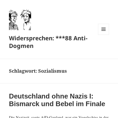
Widersprechen: ***88 Anti-
MENÜ
UND
Dogmen
WIDGETS
Schlagwort:
Sozialismus
Deutschland ohne Nazis I:
Bismarck und Bebel im Finale
Die Nazizeit, sagte AfD-Gauland, war ein Vogel­schiss in der