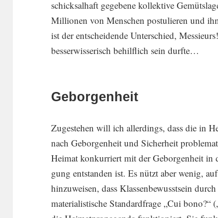
schick­sal­haft gegebene kollek­tive Gemüts­lag
Millionen von Menschen postu­lieren und ihn
ist der entschei­dende Unter­schied, Messieur
besser­wis­se­risch behilf­lich sein durfte…
Geborgenheit
Zugestehen will ich aller­dings, dass die in 
nach Gebor­gen­heit und Sicher­heit proble­ma­ti
Heimat konkur­riert mit der Gebor­gen­heit in d
gung entstanden ist. Es nützt aber wenig, auf 
hinzu­weisen, dass Klassen­be­wusst­sein durch
materia­lis­ti­sche Standard­frage „Cui bono?“