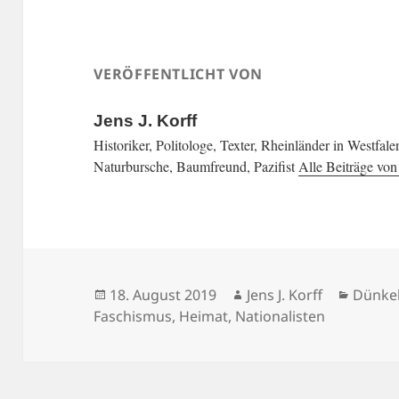
VERÖFFENTLICHT VON
Jens J. Korff
Historiker, Politologe, Texter, Rheinländer in Westfal
Naturbursche, Baumfreund, Pazifist
Alle Beiträge von
Veröffentlicht
Autor
Katego
18. August 2019
Jens J. Korff
Dünke
am
Faschismus
,
Heimat
,
Nationalisten