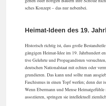
genen oder hörigen Bauern ihre Scholle nicht ve
sches Konzept – das nur nebenbei.
Heimat-Ideen des 19. Jah
Histo­risch richtig ist, dass große Bestand­tei
gängigen Heimat-Idee im 19. Jahr­hundert entst
tive Gelehrte und Propa­gan­disten versuchte
deutschen Natio­nal­staat mit echten oder vermei
grundieren. Das kann und sollte man ausgiebig
Faschismus in einen Topf werfen; denn der is
Wenn Ebermann und Mense Heimat­ge­fühle m
assozi­ieren, springen sie intel­lek­tuell ziemlic