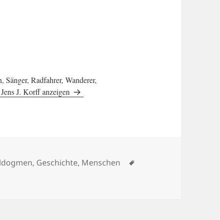
en, Sänger, Radfahrer, Wanderer,
 Jens J. Korff anzeigen
rien
Schlagwörter
ldogmen
,
Geschichte
,
Menschen