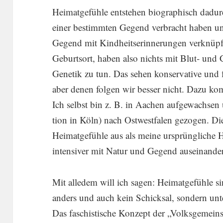
Heimat­gefühle entstehen biogra­phisch dadu
einer bestimmten Gegend verbracht haben und
Gegend mit Kindheits­er­in­ne­rungen verknü
Geburtsort, haben also nichts mit Blut- und 
Genetik zu tun. Das sehen konser­va­tive und fa
aber denen folgen wir besser nicht. Dazu ko
Ich selbst bin z. B. in Aachen aufge­wachsen
tion in Köln) nach Ostwest­falen gezogen. Di
Heimat­ge­fühle aus als meine ursprüng­liche 
inten­siver mit Natur und Gegend ausein­an­der
Mit alledem will ich sagen: Heimat­ge­fühle si
anders und auch kein Schicksal, sondern unter­
Das faschis­ti­sche Konzept der „Volks­ge­mein­