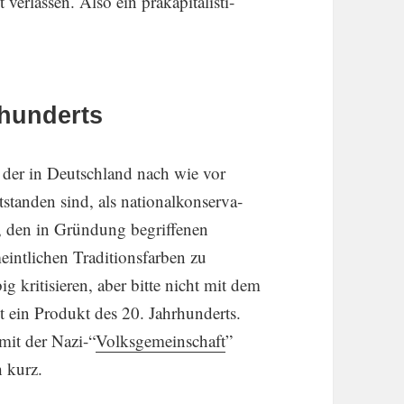
rlassen. Also ein präka­pi­ta­lis­ti­
rhunderts
le der in Deutsch­land nach wie vor
anden sind, als natio­nal­kon­ser­va­
n, den in Gründung begrif­fenen
nt­li­chen Tradi­ti­ons­farben zu
 kriti­sieren, aber bitte nicht mit dem
t ein Produkt des 20. Jahrhun­derts.
it der Nazi-“
Volks­ge­mein­schaft
”
h kurz.