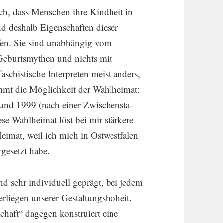
rch, dass Menschen ihre Kindheit in
 deshalb Eigen­schaften dieser
pfen. Sie sind unabhängig vom
Geburts­my­then und nichts mit
schis­ti­sche Inter­preten meist anders,
mmt die Möglich­keit der Wahlheimat:
 und 1999 (nach einer Zwischen­sta­
ese Wahlheimat löst bei mir stärkere
Heimat, weil ich mich in Ostwest­falen
­ge­setzt habe.
nd sehr indivi­duell geprägt, bei jedem
liegen unserer Gestal­tungs­ho­heit.
schaft“ dagegen konstru­iert eine