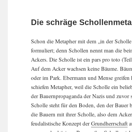
Die schräge Schollenmet
Schon die Metapher mit dem „in der Scholle v
formu­liert; denn Schollen nennt man die bei
Ackers. Die Scholle ist ein pars pro toto (Teil
Auf dem Acker wachsen keine Bäume. Bäum
oder im Park. Ebermann und Mense greifen h
schiefen Metapher, weil die Scholle ein belieb
der Bauern­pro­pa­ganda der Nazis und zuvor s
Scholle steht für den Boden, den der Bauer b
die Bauern mit ihrer Scholle, also dem Acker­
feuda­lis­ti­sche Konzept der
Grund­herr­schaft
a