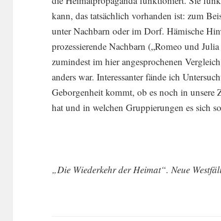
die Heimat­propaganda funktio­niert. Sie funk
kann, das tatsäch­lich vorhanden ist: zum Beis
unter Nachbarn oder im Dorf. Hämische Hinwe
prozes­sie­rende Nachbarn („Romeo und Julia
zumin­dest im hier angespro­chenen Vergleich, 
anders war. Inter­es­santer fände ich Unter­su
Gebor­gen­heit kommt, ob es noch in unsere Ze
hat und in welchen Gruppie­rungen es sich son
„Die Wieder­kehr der Heimat“. Neue Westfä­l