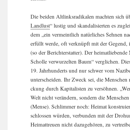
Die beiden Altlinks­radikalen machten sic
Landlust
“ lustig und skanda­li­sierten es zugl
dem „ein vermeint­lich natür­li­ches Sehnen na
erfüllt werde, oft verknüpft mit der Gegend,
(so der Bericht­erstatter). Der heimat­lie­ben
Scholle verwur­zelten Baum“ vergli­chen. Die
19. Jahrhun­derts und nur schwer vom Nazibe­g
unter­scheiden. Ihr Zweck sei, die Menschen 
ckung durch Kapita­listen zu versöhnen. „Wer 
Welt nicht verän­dern, sondern die Menschen
(Mense). Schlimmer noch: Heimat konstru­ie
schlossen würden, verbunden mit der Drohung
Heimat­treuen nicht dazuge­hören, zu vertrei