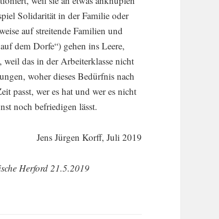
tio­niert, weil sie an etwas anknüpfen
piel Solida­rität in der Familie oder
ise auf strei­tende Familien und
 auf dem Dorfe“) gehen ins Leere,
weil das in der Arbei­ter­klasse nicht
­chungen, woher dieses Bedürfnis nach
it passt, wer es hat und wer es nicht
st noch befrie­digen lässt.
Jens Jürgen Korff, Juli 2019
i­sche Herford 21.5.2019