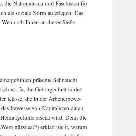
e, die Natio­na­listen und Faschisten für
en als soziale Norm aufer­legen. Das
s! Wenn ich Ihnen an dieser Stelle
Heimat­ge­fühlen präsente Sehnsucht
sch ist. Ja, die Gebor­gen­heit in der
er Klasse, die in der Arbei­ter­be­we­
das Inter­esse von Kapita­listen daran
 Heimat­ge­fühle ersetzt wird. Denn die
 („Wem nützt es?“) erklärt nicht, warum