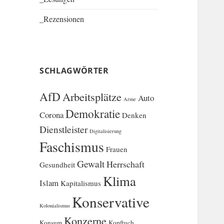
_Rezensionen
SCHLAGWÖRTER
AfD
Arbeitsplätze
Auto
Arme
Demokratie
Corona
Denken
Dienstleister
Digitalisierung
Faschismus
Frauen
Gewalt
Herrschaft
Gesundheit
Klima
Islam
Kapitalismus
Konservative
Kolonialismus
Konzerne
Konsum
Kopftuch