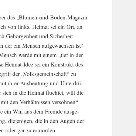
h über das „Blumen-und-Boden-Magazin
eich von links. Heimat sei ein Ort, an
ch Gebor­gen­heit und Sicher­heit
 in der ein Mensch aufge­wachsen ist“
de Mensch werde mit einem „tief in der
se Heimat-Idee sei ein Konstrukt des
riff der „Volks­ge­mein­schaft“ zu
mit ihrer Ausbeu­tung und Unter­drü­
sich in die Heimat flüchtet, will die
 mit den Verhält­nissen versöhnen“
re ein Wir, aus dem Fremde ausge­
, dieje­nigen, die in den Augen der
ben oder gar zu ermorden.