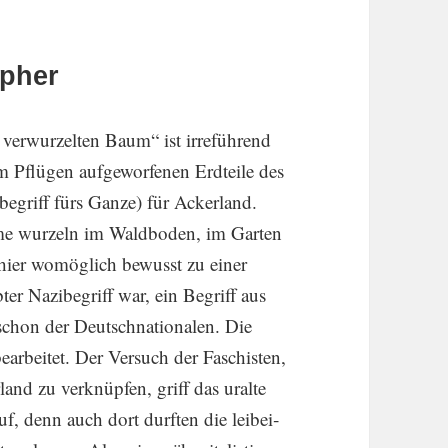
apher
erwur­zelten Baum“ ist irrefüh­rend
m Pflügen aufge­wor­fenen Erdteile des
be­griff fürs Ganze) für Acker­land.
e wurzeln im Waldboden, im Garten
ier womög­lich bewusst zu einer
ter Nazibe­griff war, ein Begriff aus
chon der Deutsch­na­tio­nalen. Die
earbeitet. Der Versuch der Faschisten,
land zu verknüpfen, griff das uralte
uf, denn auch dort durften die leibei­