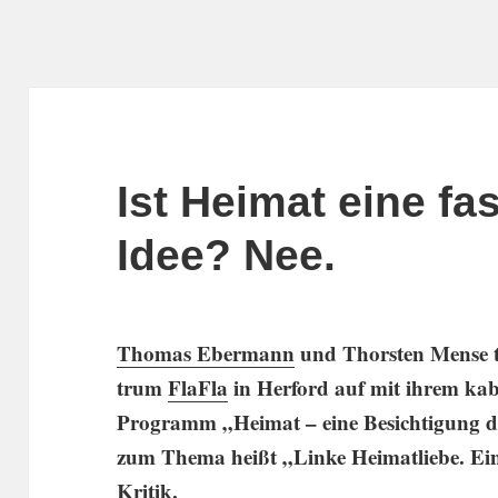
Ist Heimat eine fa
Idee? Nee.
Thomas Ebermann
und Thorsten Mense t
trum
FlaFla
in Herford auf mit ihrem kabar
Programm „Heimat – eine Besich­ti­gung
zum Thema heißt „Linke Heimat­liebe. Ein
Kritik.