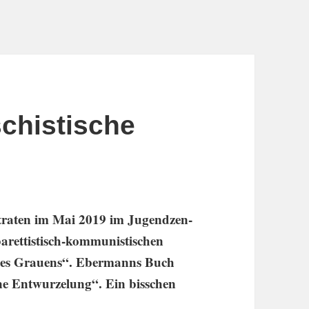
schistische
raten im Mai 2019 im Jugend­zen­
et­tis­tisch-kommu­nis­ti­schen
 des Grauens“. Ebermanns Buch
e Entwur­ze­lung“. Ein bisschen