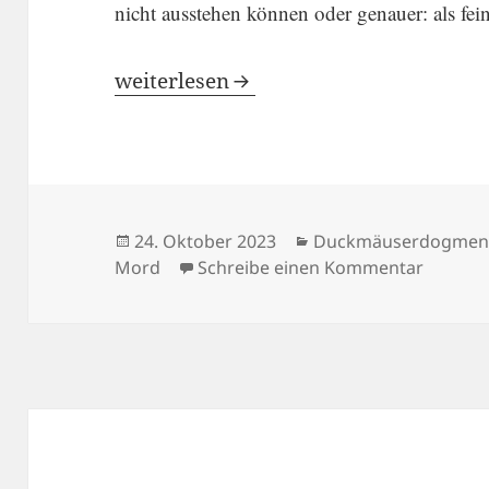
nicht ausstehen können oder genauer: als fein
Das Böse im Auge
weiter­lesen
Veröffentlicht
Kategorien
24. Oktober 2023
Duckmäuserdogme
am
zu Das 
Mord
Schreibe einen Kommentar