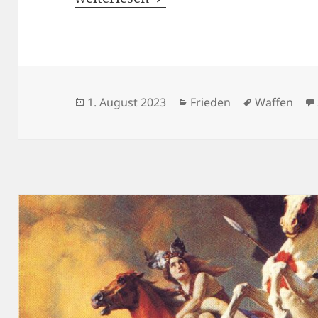
Veröffentlicht
Kategorien
Schlagwört
1. August 2023
Frieden
Waffen
am