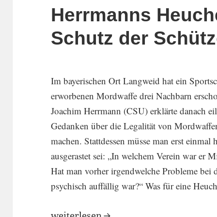
Herrmanns Heuch
Schutz der Schüt
Im bayeri­schen Ort Langweid hat ein Sport­sc
erwor­benen Mordwaffe drei Nachbarn erschoss
Joachim Herrmann (CSU) erklärte danach eili
Gedanken über die Legalität von Mordwaffe
machen. Statt­dessen müsse man erst einmal he
ausge­rastet sei: „In welchem Verein war er Mi
Hat man vorher irgend­welche Probleme bei 
psychisch auffällig war?“ Was für eine Heuch
Herrmanns Heuchelei zum Schutz der
weiter­lesen