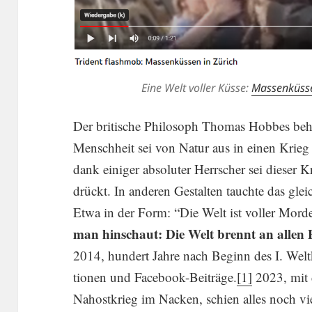
Eine Welt voller Küsse:
Massen­küsse
Der briti­sche Philo­soph Thomas Hobbes beha
Mensch­heit sei von Natur aus in einen Krieg a
dank einiger absoluter Herrscher sei dieser Kr
drückt. In anderen Gestalten tauchte das gl
Etwa in der Form: “Die Welt ist voller Mord
man hinschaut: Die Welt brennt an alle
2014, hundert Jahre nach Beginn des I. Wel
tionen und Facebook-Beiträge.
[1]
2023, mit 
Nahost­krieg im Nacken, schien alles noch v