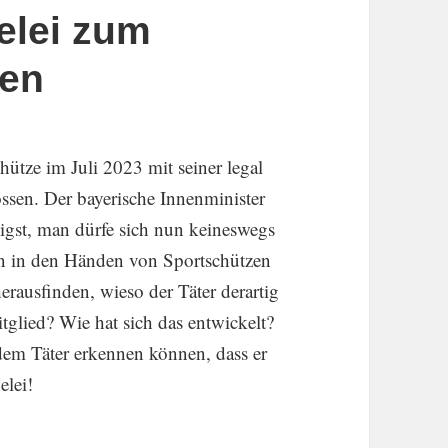
elei zum
zen
hütze im Juli 2023 mit seiner legal
en. Der bayeri­sche Innen­mi­nister
gst, man dürfe sich nun keines­wegs
n in den Händen von Sport­schützen
raus­finden, wieso der Täter derartig
tglied? Wie hat sich das entwi­ckelt?
dem Täter erkennen können, dass er
elei!
 Schützen