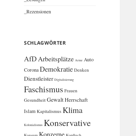
_Rezensionen
SCHLAGWÖRTER
AfD
Arbeitsplätze
Auto
Arme
Demokratie
Corona
Denken
Dienstleister
Digitalisierung
Faschismus
Frauen
Gewalt
Herrschaft
Gesundheit
Klima
Islam
Kapitalismus
Konservative
Kolonialismus
Konzerne
Konsum
Kopftuch