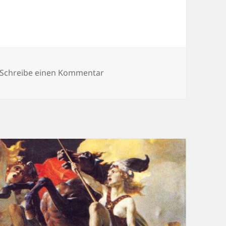
er
zu Herrmanns Heuchelei zum Sc
Schreibe einen Kommentar