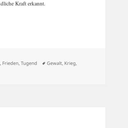
d­liche Kraft erkannt.
Schlagwörter
n
,
Frieden
,
Tugend
Gewalt
,
Krieg
,
Böse im Auge