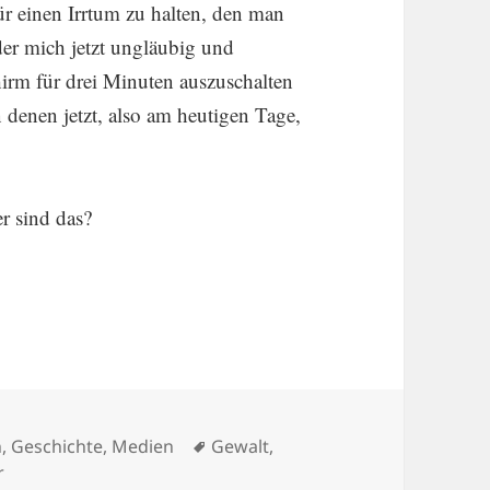
ür einen Irrtum zu halten, den man
der mich jetzt ungläubig und
chirm für drei Minuten auszu­schalten
n denen jetzt, also am heutigen Tage,
r sind das?
er Küsse.
Schlagwörter
n
,
Geschichte
,
Medien
Gewalt
,
zu Voller Morden? Nein, die Welt ist voller Küsse.
r