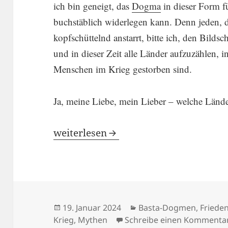
ich bin geneigt, das
Dogma
in dieser Form f
buchstäb­lich wider­legen kann. Denn jeden, 
kopfschüt­telnd anstarrt, bitte ich, den Bilds
und in dieser Zeit alle Länder aufzu­zählen, i
Menschen im Krieg gestorben sind.
Ja, meine Liebe, mein Lieber – welche Lände
Voller Morden? Nein, die Welt ist voll
weiter­lesen
Veröffentlicht
Kategorien
19. Januar 2024
Basta-Dogmen
,
Friede
am
Krieg
,
Mythen
Schreibe einen Kommenta