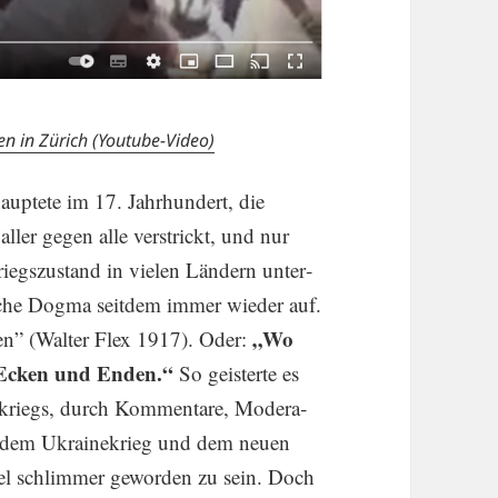
n in Zürich (Youtube-Video)
up­tete im 17. Jahrhun­dert, die
ller gegen alle verstrickt, und nur
iegs­zu­stand in vielen Ländern unter­
eiche Dogma seitdem immer wieder auf.
„Wo
en” (Walter Flex 1917). Oder:
n Ecken und Enden.“
So geisterte es
tkriegs, durch Kommen­tare, Modera­
dem Ukrai­ne­krieg und dem neuen
iel schlimmer geworden zu sein. Doch